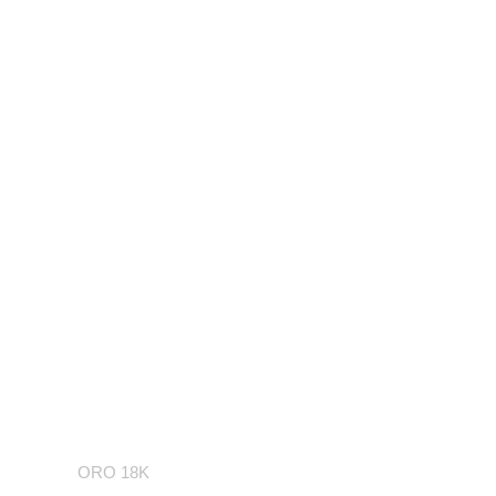
Oro blanco y diamantes
ORO 18K