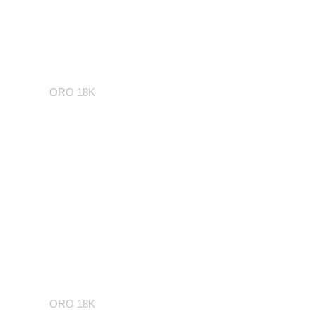
Topacio azul y diamates
ORO 18K
7 piedras
ORO 18K