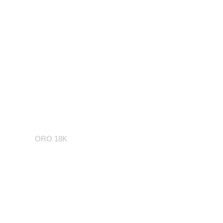
7 diamantes
incrustados
ORO 18K