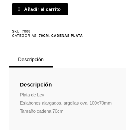
Cadena
Añadir al carrito
plata
eslabones
alargados
SKU:
7008
cantidad
CATEGORÍAS:
70CM
,
CADENAS PLATA
Descripción
Descripción
Plata de Ley
Eslabones alargados, argollas oval 100x70mm
Tamaño cadena 70cm