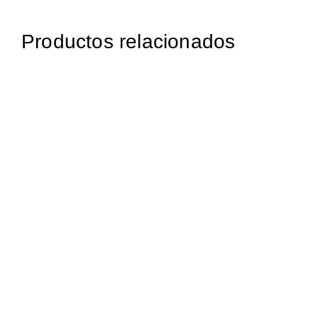
Productos relacionados
139,95
€
iva incluido
97,75
€
iva incluido