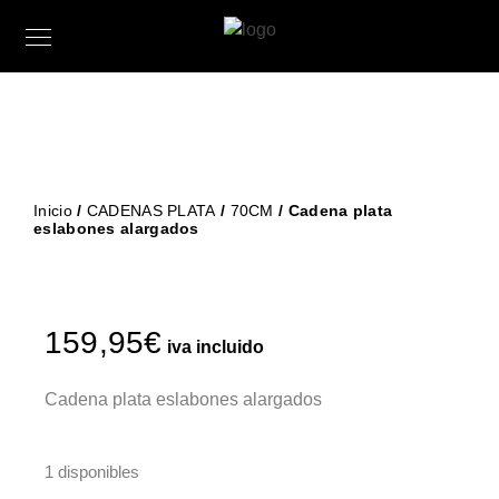
Inicio
/
CADENAS PLATA
/
70CM
/ Cadena plata
eslabones alargados
159,95
€
iva incluido
Cadena plata eslabones alargados
1 disponibles