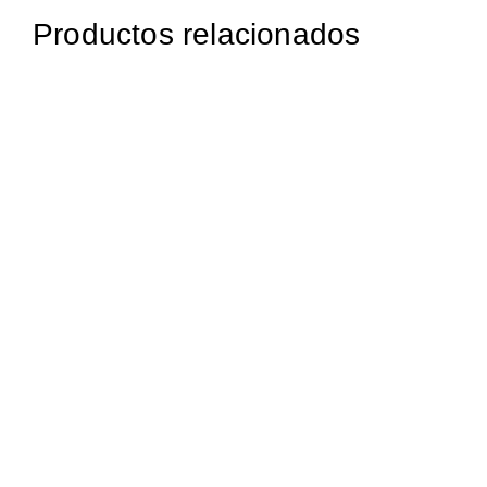
Productos relacionados
98,95
€
iva incluido
236,95
€
iva incluido