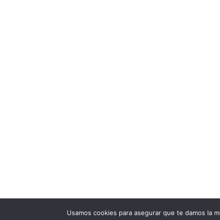
INFO
Aviso legal
Co
Derecho de
Condiciones 
Politica de privacida
Usamos cookies para asegurar que te damos la me