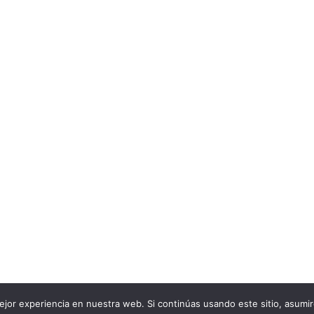
RMACIÓN
ndiciones generales
 desestimiento
de pago y envío
d
Politica de cookies
COPYRIGHT 2025
jor experiencia en nuestra web. Si continúas usando este sitio, asumi