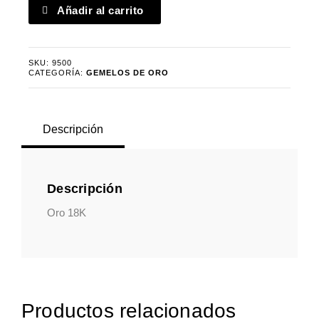
Gemelos
Añadir al carrito
oro
nudo
rígido
SKU:
9500
cantidad
CATEGORÍA:
GEMELOS DE ORO
Descripción
Descripción
Oro 18K
Productos relacionados