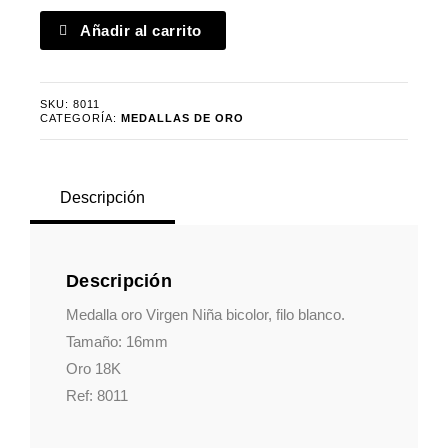
Medalla
Añadir al carrito
oro
Virgen
Niña
SKU:
8011
bicolor
CATEGORÍA:
MEDALLAS DE ORO
lisa
cantidad
Descripción
Descripción
Medalla oro Virgen Niña bicolor, filo blanco.
Tamaño: 16mm
Oro 18K
Ref: 8011