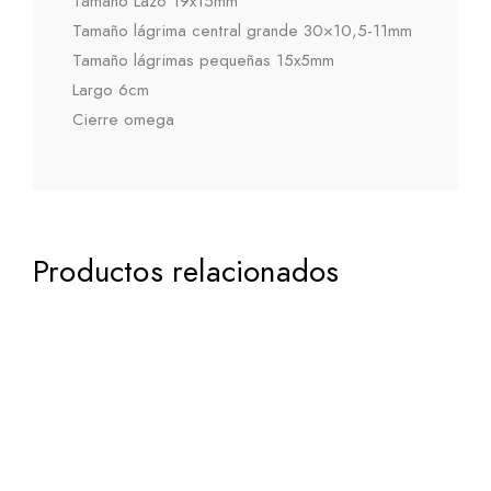
Tamaño Lazo 19x15mm
Tamaño lágrima central grande 30×10,5-11mm
Tamaño lágrimas pequeñas 15x5mm
Largo 6cm
Cierre omega
Productos relacionados
614,95
€
iva incluido