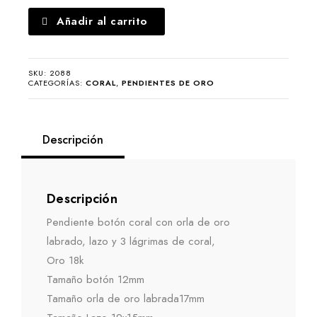
Pendiente
Añadir al carrito
coral
lazo
3
SKU:
2088
lágrimas
CATEGORÍAS:
CORAL
,
PENDIENTES DE ORO
cantidad
Descripción
Descripción
Pendiente botón coral con orla de oro
labrado, lazo y 3 lágrimas de coral,
Oro 18k
Tamaño botón 12mm
Tamaño orla de oro labrada17mm