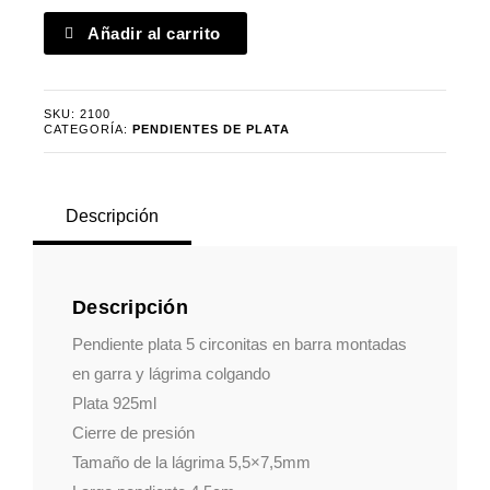
Pendiente
Añadir al carrito
plata
5
circonitas
SKU:
2100
y
CATEGORÍA:
PENDIENTES DE PLATA
lágrima
cantidad
Descripción
Descripción
Pendiente plata 5 circonitas en barra montadas
en garra y lágrima colgando
Plata 925ml
Cierre de presión
Tamaño de la lágrima 5,5×7,5mm