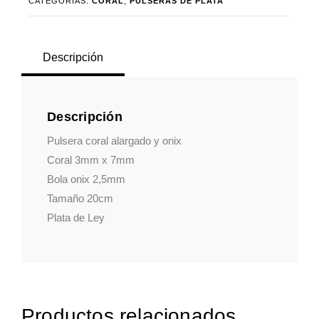
CATEGORÍAS:
CORAL
,
PULSERAS DE PLATA
cantidad
Descripción
Descripción
Pulsera coral alargado y onix
Coral 3mm x 7mm
Bola onix 2,5mm
Tamaño 20cm
Plata de Ley
Productos relacionados