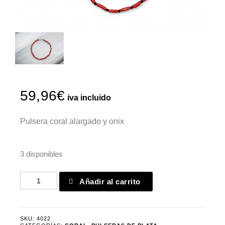
59,96
€
iva incluido
Pulsera coral alargado y onix
3 disponibles
Pulsera
Añadir al carrito
coral
alargado
y
SKU:
4022
onix