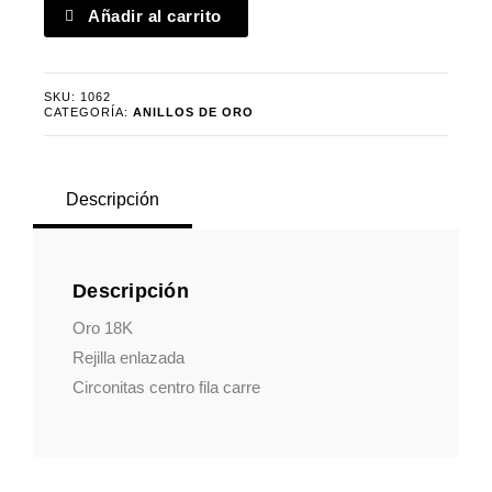
Sortija
Añadir al carrito
rejilla
fila
carre
SKU:
1062
cantidad
CATEGORÍA:
ANILLOS DE ORO
Descripción
Descripción
Oro 18K
Rejilla enlazada
Circonitas centro fila carre