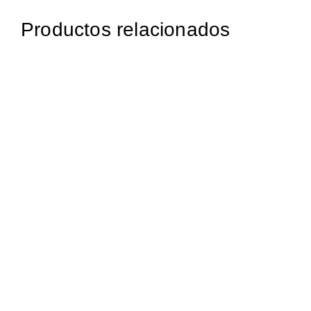
Productos relacionados
1.356,95
€
iva incluido
1.000,00
€
iva incluido