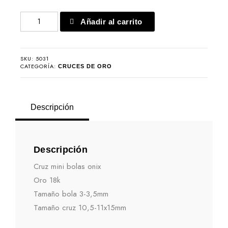
Cruz
Añadir al carrito
mini
bolas
onix
SKU:
5031
cantidad
CATEGORÍA:
CRUCES DE ORO
Descripción
Descripción
Cruz mini bolas onix
Oro 18k
Tamaño bola 3-3,5mm
Tamaño cruz 10,5-11x15mm